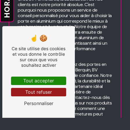
clients est notre priorité absolue. C'est
pourquoi nous proposons un service de
conseil personnalisé pour vous aider à choisir la
porte en aluminium qui correspond le mieux à
vos besoins et à votre style. Notre équipe de
menuisiers qualifiés se chargera ensuite de
l'installation de votre porte en aluminium de
manière professionnelle, garantissant ainsi un
ajustement parfait et une performance
Ce site utilise des cookies
optimale.
et vous donne le contrôle
sur ceux que vous
En résumé, si vous recherchez des portes en
souhaitez activer
aluminium de qualité à Vieux-Berquin, BV
Fermetures est votre choix de confiance. Notre
Tout accepter
engagement envers la qualité, la durabilité et la
satisfaction client en fait le partenaire idéal
pour tous vos besoins en matière de
Tout refuser
fermetures en aluminium. Contactez-nous dès
aujourd'hui pour en savoir plus sur nos produits
Personnaliser
et nos services, et découvrez comment une
porte en aluminium de BV Fermetures peut
améliorer à la fois l'apparence et la
fonctionnalité de votre maison.