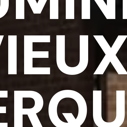
UMIN
IEU
ERQU