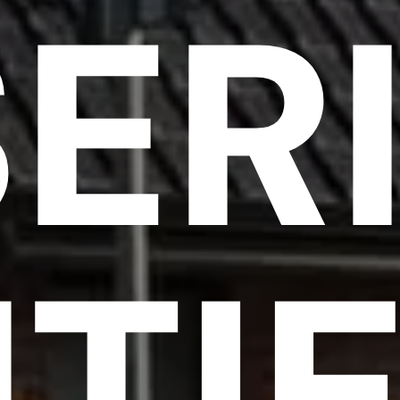
ER
TI