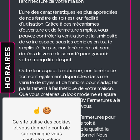
l'architecture de votre maison.
L'une des caractéristiques les plus appréciées
de nos fenêtre de toit est leur facilité
d'utilisation. Grâce à des mécanismes
d'ouverture et de fermeture simples, vous
pouvez contrôler la ventilation et la luminosité
de votre espace sous les combles en toute
simplicité. De plus, nos fenêtre de toit sont
HORAIRES
dotées de verre de sécurité pour garantir
votre tranquillité d'esprit.
Outre leur aspect fonctionnel, nos fenêtre de
toit sont également disponibles dans une
variété de styles et de finitions pour s'adapter
parfaitement à l'esthétique de votre maison.
Que vous préfériez un look moderne et épuré
ou un style plus traditionnel, BV Fermetures a la
fenêtre de toit parfaite pour vous.
Lorsque vous choisissez BV Fermetures pour
Ce site utilise des cookies
l'installation de vos fenêtre de toit à
et vous donne le contrôle
Racquinghem, vous choisissez la qualité, la
sur ceux que vous
durabilité et le service exceptionnel. Nous
souhaitez activer