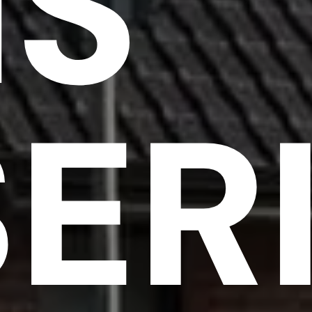
IS
ER