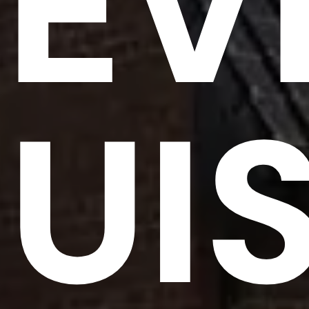
EV
UIS