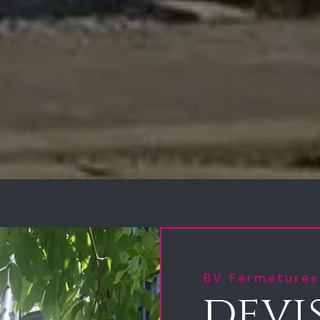
BV Fermetures
devi