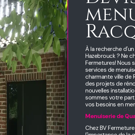
menu
Rac
À la recherche d'un
Hazebrouck ? Ne ch
Fermetures! Nous s
services de menuise
charmante ville de
des projets de réno
nouvelles installat
sommes votre parte
vos besoins en men
Menuiserie de Qua
Chez BV Fermeture
l'importance de la 